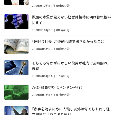
2009年12月18日 09時00分
課題の本質が見えない経営陣――接待に明け暮れ給料
払えず
2008年10月09日 08時45分
「居眠り社長」が連絡会議で聞きたかったこと
2008年05月08日 08時53分
そもそも何かがおかしい――役員が社内で長時間PC
麻雀
2008年06月04日 17時05分
派遣・請負切りはドンドンやれ！
2009年07月16日 07時45分
「赤字を消すために人殺し以外は何でもやれ！」――経
営現場にはびこる勘違い