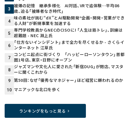
被爆の記憶 継承多様化 AI対話、VRで追体験…平均86
3
歳、迫る「被爆者なき時代」
味の素社が挑む“dX”とAI駆動開発――“企画・開発・営業ができ
4
る人財”が新規事業を加速する
専門学校教員からNECのCISOに! 「人生は筋トレ」、訓練は
5
超難題 - NEC 淵上氏
「仕方ないインシデント」まで全力を尽くせるか - さくらイ
6
ンターネット 江草氏
コンビニ起点に街づくり 「ハッピーローソンタウン」首都
7
圏1号店、東京・日野にオープン
ジャズマンや文化人に愛された「新宿DUG」が閉店、マスタ
8
ーに聞くこれから
第50回：なぜ「優秀なマネジャー」ほど経営に嫌われるのか
9
マニアックな北口を歩く
10
ランキングをもっと見る