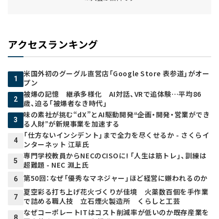
アクセスランキング
米国外初のグーグル直営店「Google Store 表参道」がオー
1
プン
被爆の記憶 継承多様化 AI対話、VRで追体験…平均86
2
歳、迫る「被爆者なき時代」
味の素社が挑む“dX”とAI駆動開発――“企画・開発・営業ができ
3
る人財”が新規事業を加速する
「仕方ないインシデント」まで全力を尽くせるか - さくらイ
4
ンターネット 江草氏
専門学校教員からNECのCISOに! 「人生は筋トレ」、訓練は
5
超難題 - NEC 淵上氏
第50回：なぜ「優秀なマネジャー」ほど経営に嫌われるのか
6
夏空彩る打ち上げ花火づくりが佳境 火薬数百個を手作業
7
で詰める職人技 立石煙火製造所 くらしと工芸
なぜコーポレートITはコスト削減率が低いのか――既存産業を
8