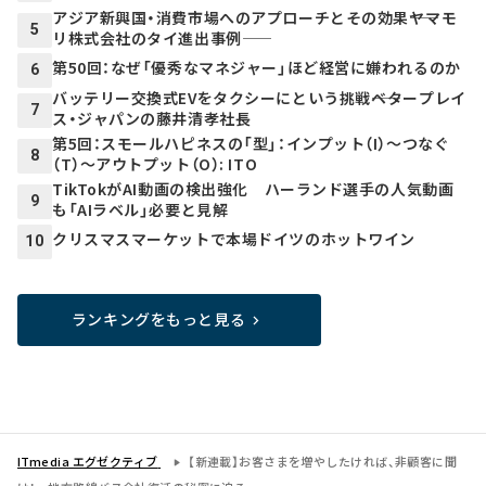
アジア新興国・消費市場へのアプローチとその効果――ヤマモ
5
リ株式会社のタイ進出事例――
第50回：なぜ「優秀なマネジャー」ほど経営に嫌われるのか
6
バッテリー交換式EVをタクシーにという挑戦――ベタープレイ
7
ス・ジャパンの藤井清孝社長
第5回：スモールハピネスの「型」：インプット（I）～つなぐ
8
（T）～アウトプット（O）: ITO
TikTokがAI動画の検出強化 ハーランド選手の人気動画
9
も「AIラベル」必要と見解
クリスマスマーケットで本場ドイツのホットワイン
10
ランキングをもっと見る
ITmedia エグゼクティブ
【新連載】お客さまを増やしたければ、非顧客に聞