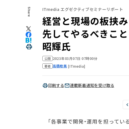
ITmedia エグゼクティブセミナーリポート
Share
経営と現場の板挟み
先してやるべきことを
昭輝氏
2023年03月07日 07時00分
公開
高橋睦美
[ITmedia]
著者
印刷する
連載新着通知を受け取る
「各事業で開発・運用を担ってい