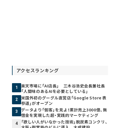
アクセスランキング
楽天市場に「AI店長」 三木谷浩史会長兼社長
1
「人間味のあるAIを必要としている」
米国外初のグーグル直営店「Google Store 表
2
参道」がオープン
データより「個客」を見よ！累計売上3000億、無
3
借金を実現した超・実践的マーケティング
「欲しい人がいなかった技術」脱炭素コンクリ、
4
大阪・御堂筋のビルに導入 大成建設