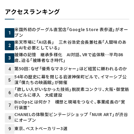
アクセスランキング
米国外初のグーグル直営店「Google Store 表参道」がオー
1
プン
楽天市場に「AI店長」 三木谷浩史会長兼社長「人間味のあ
2
るAIを必要としている」
被爆の記憶 継承多様化 AI対話、VRで追体験…平均86
3
歳、迫る「被爆者なき時代」
第50回：なぜ「優秀なマネジャー」ほど経営に嫌われるのか
4
54年の歴史に幕を閉じる岩波神保町ビルで、イマーシブ公
5
演「僕たちの映画館」が開催
「欲しい人がいなかった技術」脱炭素コンクリ、大阪・御堂筋
6
のビルに導入 大成建設
BizOpsとは何か？ 構想と現場をつなぐ、事業成長の“実
7
行装置”
CHANELの体験型ビンテージショップ 「NUIR ART」が渋谷
8
にオープン
東京、ベストベーカリー3選
9