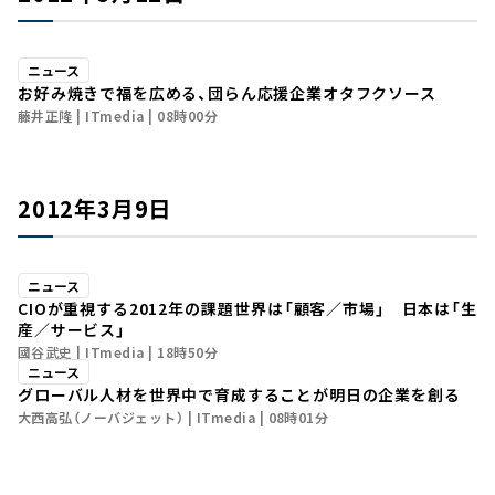
ニュース
お好み焼きで福を広める、団らん応援企業オタフクソース
藤井正隆
ITmedia
08時00分
2012年3月9日
ニュース
CIOが重視する2012年の課題――世界は「顧客／市場」 日本は「生
産／サービス」
國谷武史
ITmedia
18時50分
ニュース
グローバル人材を世界中で育成することが明日の企業を創る
大西高弘（ノーバジェット）
ITmedia
08時01分