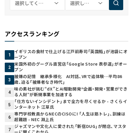
アクセスランキング
イギリスの食材で仕上げる江戸前寿司「英国鮨」が池袋にオ
1
ープン
米国外初のグーグル直営店「Google Store 表参道」がオー
2
プン
被爆の記憶 継承多様化 AI対話、VRで追体験…平均86
3
歳、迫る「被爆者なき時代」
味の素社が挑む“dX”とAI駆動開発――“企画・開発・営業ができ
4
る人財”が新規事業を加速する
「仕方ないインシデント」まで全力を尽くせるか - さくらイ
5
ンターネット 江草氏
専門学校教員からNECのCISOに! 「人生は筋トレ」、訓練は
6
超難題 - NEC 淵上氏
ジャズマンや文化人に愛された「新宿DUG」が閉店、マスタ
7
ーに聞くこれから