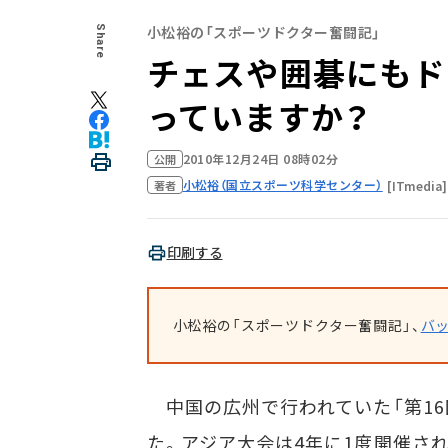
小松裕の「スポーツドクター奮闘記」
Share
チェスや囲碁にもド
っていますか？
2010年12月24日 08時02分
公開
小松裕（国立スポーツ科学センター）
[ITmedia]
著者
印刷する
小松裕の「スポーツドクター奮闘記」、
バ
中国の広州で行われていた「第16回
た。アジア大会は4年に1度開催さ