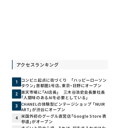
アクセスランキング
コンビニ起点に街づくり 「ハッピーローソン
1
タウン」首都圏1号店、東京・日野にオープン
楽天市場に「AI店長」 三木谷浩史会長兼社長
2
「人間味のあるAIを必要としている」
CHANELの体験型ビンテージショップ 「NUIR
3
ART」が渋谷にオープン
米国外初のグーグル直営店「Google Store 表
4
参道」がオープン