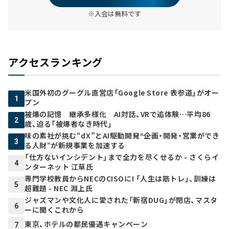
※入会は無料です
アクセスランキング
米国外初のグーグル直営店「Google Store 表参道」がオー
1
プン
被爆の記憶 継承多様化 AI対話、VRで追体験…平均86
2
歳、迫る「被爆者なき時代」
味の素社が挑む“dX”とAI駆動開発――“企画・開発・営業ができ
3
る人財”が新規事業を加速する
「仕方ないインシデント」まで全力を尽くせるか - さくらイ
4
ンターネット 江草氏
専門学校教員からNECのCISOに! 「人生は筋トレ」、訓練は
5
超難題 - NEC 淵上氏
ジャズマンや文化人に愛された「新宿DUG」が閉店、マスタ
6
ーに聞くこれから
東京、ホテルの都民優遇キャンペーン
7