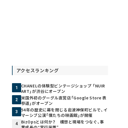
アクセスランキング
CHANELの体験型ビンテージショップ 「NUIR
1
ART」が渋谷にオープン
米国外初のグーグル直営店「Google Store 表
2
参道」がオープン
54年の歴史に幕を閉じる岩波神保町ビルで、イ
3
マーシブ公演「僕たちの映画館」が開催
BizOpsとは何か？ 構想と現場をつなぐ、事
4
業成長の“実行装置”