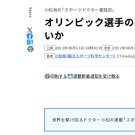
小松裕の「スポーツドクター奮闘記」
Share
オリンピック選手の
いか
2012年06月13日 08時01分
2012年06月
公開
更新
小松裕（国立スポーツ科学センター）
[ITmedia]
著者
印刷する
連載新着通知を受け取る
世界を駆け回るドクター小松の連載「スポ