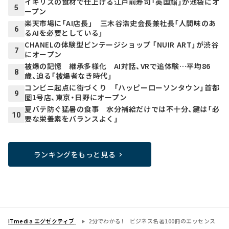
イギリスの食材で仕上げる江戸前寿司「英国鮨」が池袋にオ
5
ープン
楽天市場に「AI店長」 三木谷浩史会長兼社長「人間味のあ
6
るAIを必要としている」
CHANELの体験型ビンテージショップ 「NUIR ART」が渋谷
7
にオープン
被爆の記憶 継承多様化 AI対話、VRで追体験…平均86
8
歳、迫る「被爆者なき時代」
コンビニ起点に街づくり 「ハッピーローソンタウン」首都
9
圏1号店、東京・日野にオープン
夏バテ防ぐ猛暑の食事 水分補給だけでは不十分、鍵は「必
10
要な栄養素をバランスよく」
ランキングをもっと見る
ITmedia エグゼクティブ
2分でわかる！ ビジネス名著100冊のエッセンス