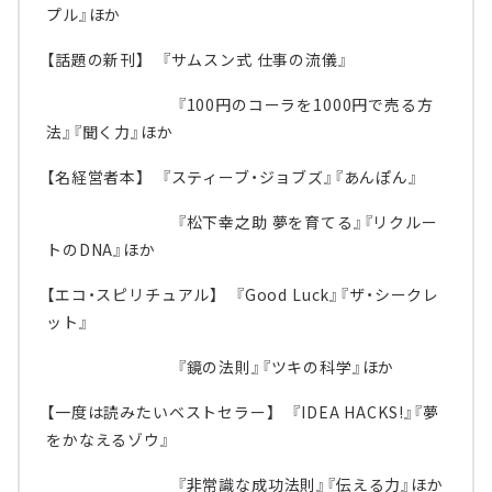
プル』ほか
【話題の新刊】 『サムスン式 仕事の流儀』
『100円のコーラを1000円で売る方
法』『聞く力』ほか
【名経営者本】 『スティーブ・ジョブズ』『あんぽん』
『松下幸之助 夢を育てる』『リクルー
トのDNA』ほか
【エコ・スピリチュアル】 『Good Luck』『ザ・シークレ
ット』
『鏡の法則』『ツキの科学』ほか
【一度は読みたいベストセラー】 『IDEA HACKS!』『夢
をかなえるゾウ』
『非常識な成功法則』『伝える力』ほか