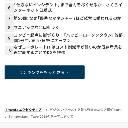
「仕方ないインシデント」まで全力を尽くせるか - さくらイ
6
ンターネット 江草氏
第50回：なぜ「優秀なマネジャー」ほど経営に嫌われるのか
7
マニアックな北口を歩く
8
コンビニ起点に街づくり 「ハッピーローソンタウン」首都
9
圏1号店、東京・日野にオープン
なぜコーポレートITはコスト削減率が低いのか――既存産業を
10
再定義することでDXを推進
ランキングをもっと見る
ITmedia エグゼクティブ
デジタル・ワールドを勝ち残るための方程式――Gartn
er Symposium/ITxpo 2013のテーマに寄せて