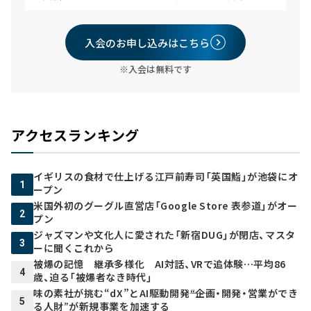
入会のお申し込みはこちら
※入会は無料です
アクセスランキング
イギリスの食材で仕上げる江戸前寿司「英国鮨」が池袋にオ
1
ープン
米国外初のグーグル直営店「Google Store 表参道」がオー
2
プン
ジャズマンや文化人に愛された「新宿DUG」が閉店、マスタ
3
ーに聞くこれから
被爆の記憶 継承多様化 AI対話、VRで追体験…平均86
4
歳、迫る「被爆者なき時代」
味の素社が挑む“dX”とAI駆動開発――“企画・開発・営業ができ
5
る人財”が新規事業を加速する