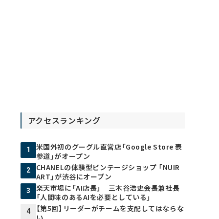
アクセスランキング
米国外初のグーグル直営店「Google Store 表
1
参道」がオープン
CHANELの体験型ビンテージショップ 「NUIR
2
ART」が渋谷にオープン
楽天市場に「AI店長」 三木谷浩史会長兼社長
3
「人間味のあるAIを必要としている」
【第5回】リーダーがチームを支配してはならな
4
い