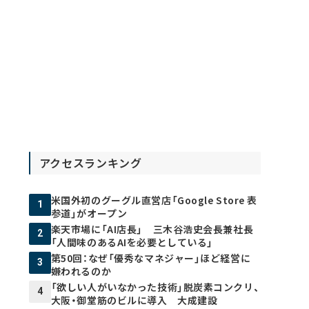
アクセスランキング
米国外初のグーグル直営店「Google Store 表
1
参道」がオープン
楽天市場に「AI店長」 三木谷浩史会長兼社長
2
「人間味のあるAIを必要としている」
第50回：なぜ「優秀なマネジャー」ほど経営に
3
嫌われるのか
「欲しい人がいなかった技術」脱炭素コンクリ、
4
大阪・御堂筋のビルに導入 大成建設