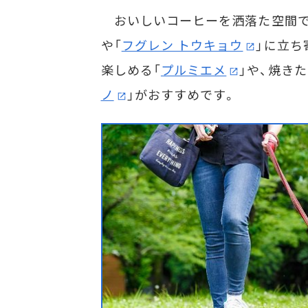
おいしいコーヒーを洒落た空間で
や「
フグレン トウキョウ
」に立ち
楽しめる「
プルミエメ
」や、焼き
ノ
」がおすすめです。