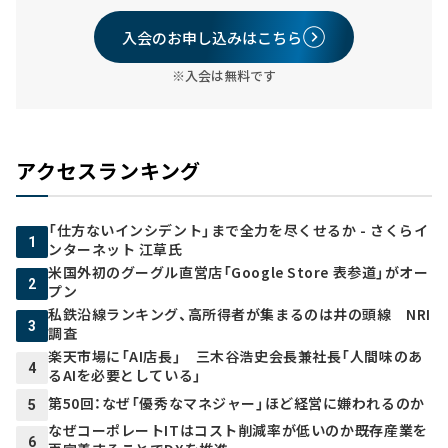
入会のお申し込みはこちら
※入会は無料です
アクセスランキング
「仕方ないインシデント」まで全力を尽くせるか - さくらイ
1
ンターネット 江草氏
米国外初のグーグル直営店「Google Store 表参道」がオー
2
プン
私鉄沿線ランキング、高所得者が集まるのは井の頭線 NRI
3
調査
楽天市場に「AI店長」 三木谷浩史会長兼社長「人間味のあ
4
るAIを必要としている」
第50回：なぜ「優秀なマネジャー」ほど経営に嫌われるのか
5
なぜコーポレートITはコスト削減率が低いのか――既存産業を
6