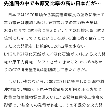
先進国の中でも原発比率の高い日本だが…
日本では1970年頃から高度経済成長の並みに乗って
電力需要は増加し続け、東京電力での電力販売量は
2007年までに約4倍に増えたが、半面CO2排出量は約2
倍増に抑制してきたという。石炭、石油に強く依存して
きた火力発電を、比較的CO2排出量の少ない
LNG/LPG（液化天然ガス／液化石油ガス）による火力発
電や原子力発電にシフトさせてきたことで、kWhあた
りのCO2排出量を約4割削減してきたからだ。
しかし、残念ながら、2007年7月に発生した新潟中越
沖地震で、柏崎刈羽原子力発電所の所内変圧器火災と
微量の放射性物質の漏えいによる緊急使用停止命令の
影響で、7基全ての発電が停止し、その不足分を火力発