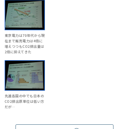
東京電力は70年代から現
在まで販売電力は4倍に
増えつつもCO2排出量は
2倍に抑えてきた
先進各国の中でも日本の
CO2排出原単位は低い方
だが…