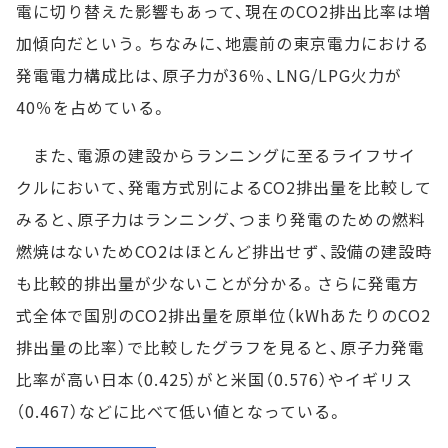
電に切り替えた影響もあって、現在のCO2排出比率は増
加傾向だという。ちなみに、地震前の東京電力における
発電電力構成比は、原子力が36％、LNG/LPG火力が
40％を占めている。
また、電源の建設からランニングに至るライフサイ
クルにおいて、発電方式別によるCO2排出量を比較して
みると、原子力はランニング、つまり発電のための燃料
燃焼はないためCO2はほとんど排出せず、設備の建設時
も比較的排出量が少ないことが分かる。さらに発電方
式全体で国別のCO2排出量を原単位（kWhあたりのCO2
排出量の比率）で比較したグラフを見ると、原子力発電
比率が高い日本（0.425）がと米国（0.576）やイギリス
（0.467）などに比べて低い値となっている。