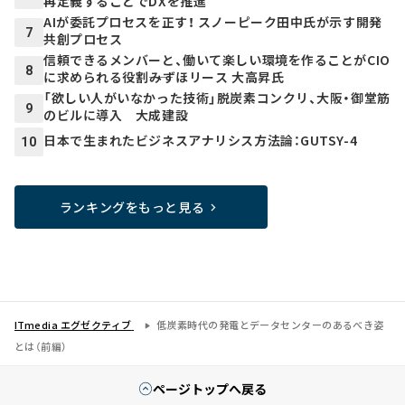
再定義することでDXを推進
AIが委託プロセスを正す！ スノーピーク田中氏が示す開発
7
共創プロセス
信頼できるメンバーと、働いて楽しい環境を作ることがCIO
8
に求められる役割――みずほリース 大高昇氏
「欲しい人がいなかった技術」脱炭素コンクリ、大阪・御堂筋
9
のビルに導入 大成建設
日本で生まれたビジネスアナリシス方法論：GUTSY-4
10
ランキングをもっと見る
ITmedia エグゼクティブ
低炭素時代の発電とデータセンターのあるべき姿
とは（前編）
ページトップへ戻る