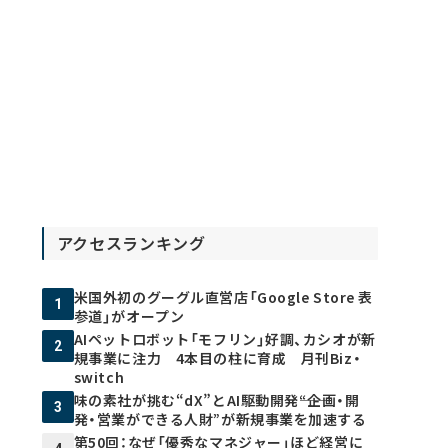
アクセスランキング
米国外初のグーグル直営店「Google Store 表
1
参道」がオープン
AIペットロボット「モフリン」好調、カシオが新
2
規事業に注力 4本目の柱に育成 月刊Biz・
switch
味の素社が挑む“dX”とAI駆動開発――“企画・開
3
発・営業ができる人財”が新規事業を加速する
第50回：なぜ「優秀なマネジャー」ほど経営に