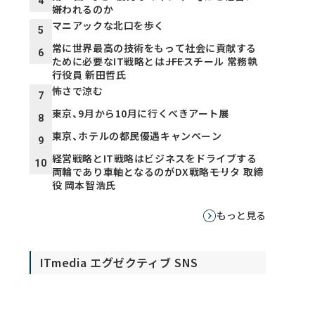
4
嫌われるのか
マニアックな北口を歩く
5
常に世界最高の技術をもって社会に貢献する
6
ために必要なIT戦略とは――JFEスチール 常務執
行役員 新田哲氏
怖さで涼む
7
東京、9月から10月に行くべきアート展
8
東京、ホテルの都民優遇キャンペーン
9
経営戦略とIT戦略はビジネスをドライブする
10
両輪であり車軸となるのがDX戦略――モリタ 取締
役 岡本智浩氏
もっと見る
ITmedia エグゼクティブ SNS