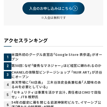
入会のお申し込みはこちら
※入会は無料です
アクセスランキング
米国外初のグーグル直営店「Google Store 表参道」がオー
1
プン
第50回：なぜ「優秀なマネジャー」ほど経営に嫌われるのか
2
CHANELの体験型ビンテージショップ 「NUIR ART」が渋谷
3
にオープン
楽天市場に「AI店長」 三木谷浩史会長兼社長「人間味のあ
4
るAIを必要としている」
「セキュリティは事業を活かす出汁、責任者はCIMOで目指
5
せ」 - JTB 椎野氏
54年の歴史に幕を閉じる岩波神保町ビルで、イマーシブ公
6
演「僕たちの映画館」が開催