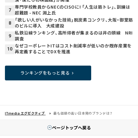
専門学校教員からNECのCISOに! 「人生は筋トレ」、訓練は
7
超難題 - NEC 淵上氏
「欲しい人がいなかった技術」脱炭素コンクリ、大阪・御堂筋
8
のビルに導入 大成建設
私鉄沿線ランキング、高所得者が集まるのは井の頭線 NRI
9
調査
なぜコーポレートITはコスト削減率が低いのか――既存産業を
10
再定義することでDXを推進
ランキングをもっと見る
ITmedia エグゼクティブ
最も価値の高い日本発のブランドは？
ページトップへ戻る