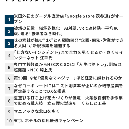
米国外初のグーグル直営店「Google Store 表参道」がオー
1
プン
被爆の記憶 継承多様化 AI対話、VRで追体験…平均86
2
歳、迫る「被爆者なき時代」
味の素社が挑む“dX”とAI駆動開発――“企画・開発・営業ができ
3
る人財”が新規事業を加速する
「仕方ないインシデント」まで全力を尽くせるか - さくらイ
4
ンターネット 江草氏
専門学校教員からNECのCISOに! 「人生は筋トレ」、訓練は
5
超難題 - NEC 淵上氏
第50回：なぜ「優秀なマネジャー」ほど経営に嫌われるのか
6
なぜコーポレートITはコスト削減率が低いのか――既存産業を
7
再定義することでDXを推進
夏空彩る打ち上げ花火づくりが佳境 火薬数百個を手作業
8
で詰める職人技 立石煙火製造所 くらしと工芸
マニアックな北口を歩く
9
東京、ホテルの都民優遇キャンペーン
10