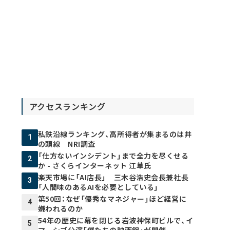
アクセスランキング
私鉄沿線ランキング、高所得者が集まるのは井
1
の頭線 NRI調査
「仕方ないインシデント」まで全力を尽くせる
2
か - さくらインターネット 江草氏
楽天市場に「AI店長」 三木谷浩史会長兼社長
3
「人間味のあるAIを必要としている」
第50回：なぜ「優秀なマネジャー」ほど経営に
4
嫌われるのか
54年の歴史に幕を閉じる岩波神保町ビルで、イ
5