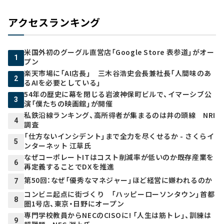
アクセスランキング
米国外初のグーグル直営店「Google Store 表参道」がオー
1
プン
楽天市場に「AI店長」 三木谷浩史会長兼社長「人間味のあ
2
るAIを必要としている」
54年の歴史に幕を閉じる岩波神保町ビルで、イマーシブ公
3
演「僕たちの映画館」が開催
私鉄沿線ランキング、高所得者が集まるのは井の頭線 NRI
4
調査
「仕方ないインシデント」まで全力を尽くせるか - さくらイ
5
ンターネット 江草氏
なぜコーポレートITはコスト削減率が低いのか――既存産業を
6
再定義することでDXを推進
第50回：なぜ「優秀なマネジャー」ほど経営に嫌われるのか
7
コンビニ起点に街づくり 「ハッピーローソンタウン」首都
8
圏1号店、東京・日野にオープン
専門学校教員からNECのCISOに! 「人生は筋トレ」、訓練は
9