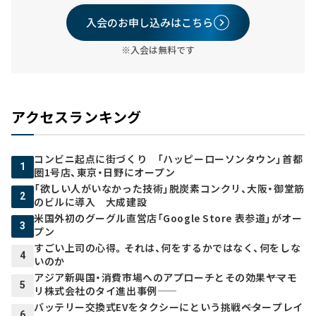
入会のお申し込みはこちら
※入会は無料です
アクセスランキング
コンビニ起点に街づくり 「ハッピーローソンタウン」首都
1
圏1号店、東京・日野にオープン
「欲しい人がいなかった技術」脱炭素コンクリ、大阪・御堂筋
2
のビルに導入 大成建設
米国外初のグーグル直営店「Google Store 表参道」がオー
3
プン
すごい上司の心得。それは、何をするかではなく、何をしな
4
いのか
アジア新興国・消費市場へのアプローチとその効果――ヤマモ
5
リ株式会社のタイ進出事例――
バッテリー交換式EVをタクシーにという挑戦――ベタープレイ
6