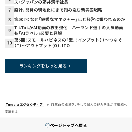
ス・ジャパンの藤井清孝社長
設計、開発の現地化にまで踏み込む新興国戦略
7
第50回：なぜ「優秀なマネジャー」ほど経営に嫌われるのか
8
TikTokがAI動画の検出強化 ハーランド選手の人気動画
9
も「AIラベル」必要と見解
第5回：スモールハピネスの「型」：インプット（I）～つなぐ
10
（T）～アウトプット（O）: ITO
ランキングをもっと見る
ITmedia エグゼクティブ
IT革命の成果を、そして個人の能力を生かす組織へ
変革せよ
ページトップへ戻る