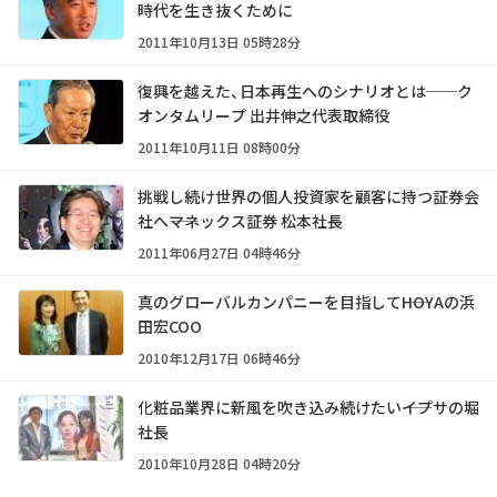
時代を生き抜くために
2011年10月13日 05時28分
復興を越えた、日本再生へのシナリオとは──ク
オンタムリープ 出井伸之代表取締役
2011年10月11日 08時00分
挑戦し続け世界の個人投資家を顧客に持つ証券会
社へ――マネックス証券 松本社長
2011年06月27日 04時46分
真のグローバルカンパニーを目指して――HOYAの浜
田宏COO
2010年12月17日 06時46分
化粧品業界に新風を吹き込み続けたい――イプサの堀
社長
2010年10月28日 04時20分