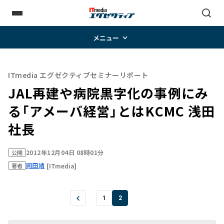
メニュー
ITmedia エグゼクティブセミナーリポート
JAL再建や病院黒字化の事例にみ
る「アメーバ経営」とは――KCMC 浅田
社長
2012年12月04日 08時01分
公開
岡田靖
[ITmedia]
著者
1
2