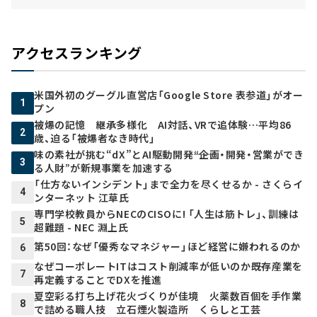
アクセスランキング
米国外初のグーグル直営店「Google Store 表参道」がオー
1
プン
被爆の記憶 継承多様化 AI対話、VRで追体験…平均86
2
歳、迫る「被爆者なき時代」
味の素社が挑む“dX”とAI駆動開発――“企画・開発・営業ができ
3
る人財”が新規事業を加速する
「仕方ないインシデント」まで全力を尽くせるか - さくらイ
4
ンターネット 江草氏
専門学校教員からNECのCISOに! 「人生は筋トレ」、訓練は
5
超難題 - NEC 淵上氏
第50回：なぜ「優秀なマネジャー」ほど経営に嫌われるのか
6
なぜコーポレートITはコスト削減率が低いのか――既存産業を
7
再定義することでDXを推進
夏空彩る打ち上げ花火づくりが佳境 火薬数百個を手作業
8
で詰める職人技 立石煙火製造所 くらしと工芸