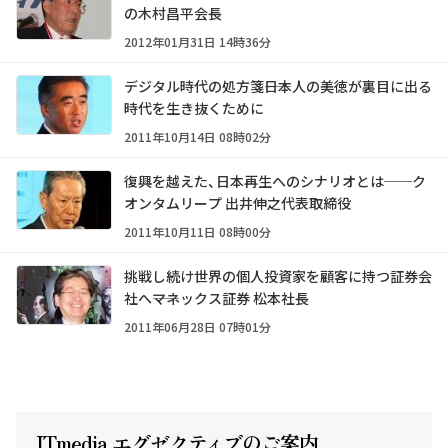
の木村昌平会長
2012年01月31日 14時36分
デジタル時代の処方箋――日本人の美徳が裏目に出る
時代を生き抜くために
2011年10月14日 08時02分
復興を越えた、日本再生へのシナリオとは──ク
オンタムリープ 出井伸之代表取締役
2011年10月11日 08時00分
挑戦し続け世界の個人投資家を顧客に持つ証券会
社へ――マネックス証券 松本社長
2011年06月28日 07時01分
ITmedia エグゼクテ
ィ
ブのご案内