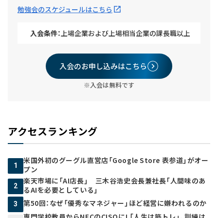
勉強会のスケジュールはこちら
入会条件：
上場企業および上場相当企業の課長職以上
入会のお申し込みはこちら
※入会は無料です
アクセスランキング
米国外初のグーグル直営店「Google Store 表参道」がオー
1
プン
楽天市場に「AI店長」 三木谷浩史会長兼社長「人間味のあ
2
るAIを必要としている」
第50回：なぜ「優秀なマネジャー」ほど経営に嫌われるのか
3
専門学校教員からNECのCISOに! 「人生は筋トレ」、訓練は