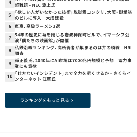
4
超難題 - NEC 淵上氏
「欲しい人がいなかった技術」脱炭素コンクリ、大阪・御堂筋
5
のビルに導入 大成建設
東京、高級ラーメン3選
6
54年の歴史に幕を閉じる岩波神保町ビルで、イマーシブ公
7
演「僕たちの映画館」が開催
私鉄沿線ランキング、高所得者が集まるのは井の頭線 NRI
8
調査
孫正義氏、2040年にAI市場は7000兆円規模と予想 電力事
9
業にも意欲
「仕方ないインシデント」まで全力を尽くせるか - さくらイ
10
ンターネット 江草氏
ランキングをもっと見る