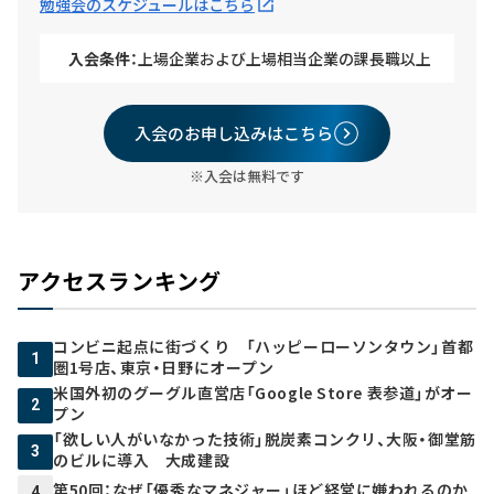
勉強会のスケジュールはこちら
入会条件：
上場企業および上場相当企業の課長職以上
入会のお申し込みはこちら
※入会は無料です
アクセスランキング
コンビニ起点に街づくり 「ハッピーローソンタウン」首都
1
圏1号店、東京・日野にオープン
米国外初のグーグル直営店「Google Store 表参道」がオー
2
プン
「欲しい人がいなかった技術」脱炭素コンクリ、大阪・御堂筋
3
のビルに導入 大成建設
第50回：なぜ「優秀なマネジャー」ほど経営に嫌われるのか
4