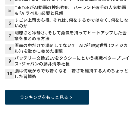
TikTokがAI動画の検出強化 ハーランド選手の人気動画
5
も「AIラベル」必要と見解
すごい上司の心得。それは、何をするかではなく、何をしな
6
いのか
明瞭さと冷静さ、そして勇気を持ってヒートアップした会
7
議をまとめる方法
画面の中だけで満足してない？ AIが「現実世界（フィジカ
8
ル）」を動かし始めた衝撃
バッテリー交換式EVをタクシーにという挑戦――ベタープレイ
9
ス・ジャパンの藤井清孝社長
脳は何歳からでも若くなる 若さを維持する人のちょっと
10
した習慣術
ランキングをもっと見る