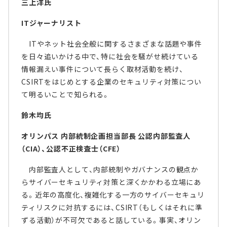
三上洋氏
ITジャーナリスト
ITやネット社会全般に関するさまざまな話題や事件
を日々追いかける中で、特に社会を騒がせ続けている
情報漏えい事件について長らく取材活動を続け、
CSIRTをはじめとする企業のセキュリティ対策につい
て明るいことで知られる。
鈴木均氏
オリンパス 内部統制企画担当部長 公認内部監査人
（CIA）、公認不正検査士（CFE）
内部監査人として、内部統制やガバナンスの観点か
らサイバーセキュリティ対策と深くかかわる立場にあ
る。近年の高度化、複雑化する一方のサイバーセキュリ
ティリスクに対抗するには、CSIRT（もしくはそれに準
ずる活動）が不可欠であると話している。事実、オリン