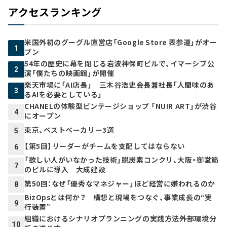
アクセスランキング
米国外初のグーグル直営店「Google Store 表参道」がオー
1
プン
54年の歴史に幕を閉じる岩波神保町ビルで、イマーシブ公
2
演「僕たちの映画館」が開催
楽天市場に「AI店長」 三木谷浩史会長兼社長「人間味のあ
3
るAIを必要としている」
CHANELの体験型ビンテージショップ 「NUIR ART」が渋谷
4
にオープン
東京、ベストベーカリー3選
5
【第5回】リーダーがチームを支配してはならない
6
「欲しい人がいなかった技術」脱炭素コンクリ、大阪・御堂筋
7
のビルに導入 大成建設
第50回：なぜ「優秀なマネジャー」ほど経営に嫌われるのか
8
BizOpsとは何か？ 構想と現場をつなぐ、事業成長の“実
9
行装置”
組織におけるシナリオプランニングの実践方法――外部環境分
10