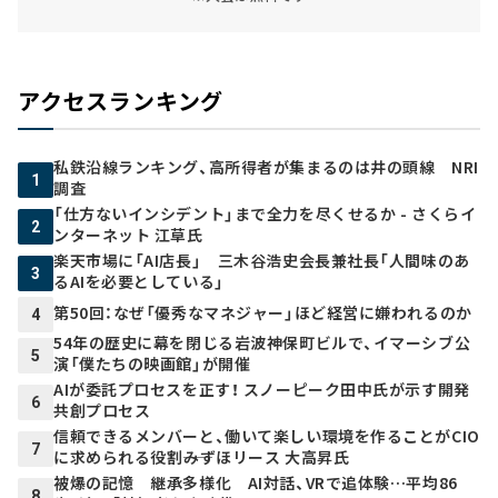
アクセスランキング
私鉄沿線ランキング、高所得者が集まるのは井の頭線 NRI
1
調査
「仕方ないインシデント」まで全力を尽くせるか - さくらイ
2
ンターネット 江草氏
楽天市場に「AI店長」 三木谷浩史会長兼社長「人間味のあ
3
るAIを必要としている」
第50回：なぜ「優秀なマネジャー」ほど経営に嫌われるのか
4
54年の歴史に幕を閉じる岩波神保町ビルで、イマーシブ公
5
演「僕たちの映画館」が開催
AIが委託プロセスを正す！ スノーピーク田中氏が示す開発
6
共創プロセス
信頼できるメンバーと、働いて楽しい環境を作ることがCIO
7
に求められる役割――みずほリース 大高昇氏
被爆の記憶 継承多様化 AI対話、VRで追体験…平均86
8