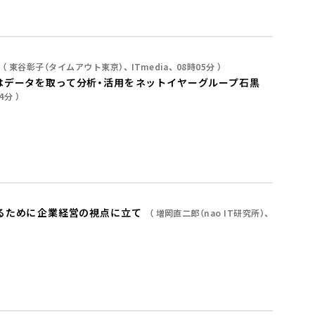
東谷彰子（タイムアウト東京）
ITmedia
08時05分
データを取って分析・活用を――ネットイヤーグループ石黒
4分
ために――企業経営の視点に立て
増岡直二郎（nao IT研究所）