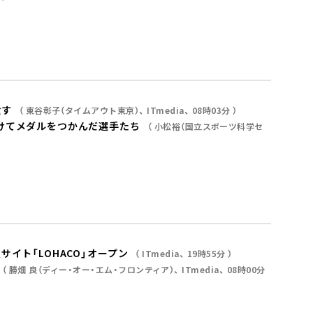
食す
東谷彰子（タイムアウト東京）
ITmedia
08時03分
けてメダルをつかんだ選手たち
小松裕（国立スポーツ科学セ
イト「LOHACO」オープン
ITmedia
19時55分
勝畑 良（ディー・オー・エム・フロンティア）
ITmedia
08時00分