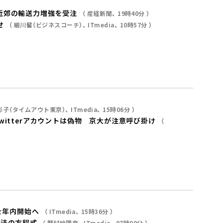
近郊の輸送力増強を受注
産経新聞
19時40分
せ
細川馨（ビジネスコーチ）
ITmedia
10時57分
彰子（タイムアウト東京）
ITmedia
15時06分
witterアカウントは偽物 京大が注意呼び掛け
を年内開始へ
ITmedia
15時36分
魔法の方程式
野村絵理奈
ITmedia
07時00分