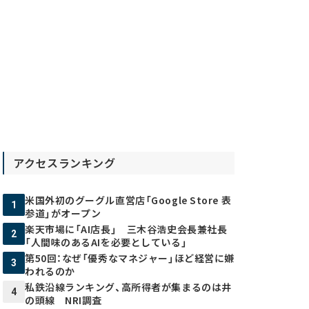
アクセスランキング
米国外初のグーグル直営店「Google Store 表
1
参道」がオープン
楽天市場に「AI店長」 三木谷浩史会長兼社長
2
「人間味のあるAIを必要としている」
第50回：なぜ「優秀なマネジャー」ほど経営に嫌
3
われるのか
私鉄沿線ランキング、高所得者が集まるのは井
4
の頭線 NRI調査