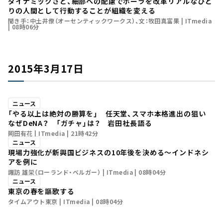
ダイナミックさと、細部への配慮でポーラを改革――リアルなひと
りの人間として行動することが組織を変える
聞き手：中土井僚（オーセンティックワークス）、文：牧田真富果
ITmedia
08時06分
2015年3月17日
ニュース
「やる以上は絶対の勝算を」 任天堂、スマホ本格進出の狙い
なぜDeNA？ 「ガチャ」は？ 岩田社長語る
岡田有花
ITmedia
21時42分
ニュース
現場力強化が新興国ビジネスの10年後を決める～インドネシ
アを例に
諏訪 雄栄（ローランド・ベルガー）
ITmedia
08時04分
ニュース
東京の春を謳歌する
タイムアウト東京
ITmedia
08時04分