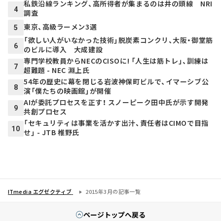
私鉄沿線ランキング、高所得者が集まるのは井の頭線 NRI
4
調査
東京、高級ラーメン3選
5
「欲しい人がいなかった技術」脱炭素コンクリ、大阪・御堂筋
6
のビルに導入 大成建設
専門学校教員からNECのCISOに! 「人生は筋トレ」、訓練は
7
超難題 - NEC 淵上氏
54年の歴史に幕を閉じる岩波神保町ビルで、イマーシブ公
8
演「僕たちの映画館」が開催
AIが委託プロセスを正す！ スノーピーク田中氏が示す開発
9
共創プロセス
「セキュリティは事業を活かす出汁、責任者はCIMOで目指
10
せ」 - JTB 椎野氏
ITmedia エグゼクティブ
2015年3月の記事一覧
ページトップへ戻る