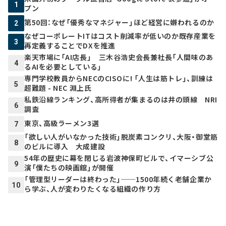
1
プン
第50回：なぜ「優秀なマネジャー」ほど経営に嫌われるのか
2
なぜコーポレートITはコスト削減率が低いのか――既存産業を
3
再定義することでDXを推進
楽天市場に「AI店長」 三木谷浩史会長兼社長「人間味のあ
4
るAIを必要としている」
専門学校教員からNECのCISOに! 「人生は筋トレ」、訓練は
5
超難題 - NEC 淵上氏
私鉄沿線ランキング、高所得者が集まるのは井の頭線 NRI
6
調査
東京、高級ラーメン3選
7
「欲しい人がいなかった技術」脱炭素コンクリ、大阪・御堂筋
8
のビルに導入 大成建設
54年の歴史に幕を閉じる岩波神保町ビルで、イマーシブ公
9
演「僕たちの映画館」が開催
「管理型リーダーは終わった」──1500年続く老舗企業か
10
ら学ぶ、人が変わりたくなる組織の作り方