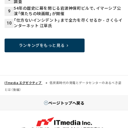
調査
54年の歴史に幕を閉じる岩波神保町ビルで、イマーシブ公
9
演「僕たちの映画館」が開催
「仕方ないインシデント」まで全力を尽くせるか - さくらイ
10
ンターネット 江草氏
ランキングをもっと見る
ITmedia エグゼクティブ
低炭素時代の発電とデータセンターのあるべき姿
とは（後編）
ページトップへ戻る