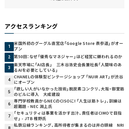
アクセスランキング
米国外初のグーグル直営店「Google Store 表参道」がオー
1
プン
第50回：なぜ「優秀なマネジャー」ほど経営に嫌われるのか
2
楽天市場に「AI店長」 三木谷浩史会長兼社長「人間味のあ
3
るAIを必要としている」
CHANELの体験型ビンテージショップ 「NUIR ART」が渋谷
4
にオープン
「欲しい人がいなかった技術」脱炭素コンクリ、大阪・御堂筋
5
のビルに導入 大成建設
専門学校教員からNECのCISOに! 「人生は筋トレ」、訓練は
6
超難題 - NEC 淵上氏
「セキュリティは事業を活かす出汁、責任者はCIMOで目指
7
せ」 - JTB 椎野氏
私鉄沿線ランキング、高所得者が集まるのは井の頭線 NRI
8