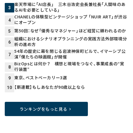
楽天市場に「AI店長」 三木谷浩史会長兼社長「人間味のあ
3
るAIを必要としている」
CHANELの体験型ビンテージショップ 「NUIR ART」が渋谷
4
にオープン
第50回：なぜ「優秀なマネジャー」ほど経営に嫌われるのか
5
組織におけるシナリオプランニングの実践方法――外部環境分
6
析の進め方
54年の歴史に幕を閉じる岩波神保町ビルで、イマーシブ公
7
演「僕たちの映画館」が開催
BizOpsとは何か？ 構想と現場をつなぐ、事業成長の“実
8
行装置”
東京、ベストベーカリー3選
9
【新連載】もしあなたが90歳以上なら
10
ランキングをもっと見る