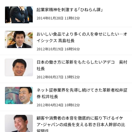
起業家精神を刺激する「ひねらん課」
2014年01月28日 11時02分
おいしい食品でより多くの人を幸せにしたい―オ
イシックス 高島社長
2012年10月19日 16時56分
日本の働き方に革新をもたらしたい――アデコ 奥村
社長
2012年08月27日 13時52分
ネット証券業界を先導し続けてきた革新者――松井証
券 松井社長
2012年04月24日 10時02分
顧客や消費者の本音を徹底的に掘り下げる――イケ
ア・ジャパンの成長を支える若き日本人幹部の比
留間氏