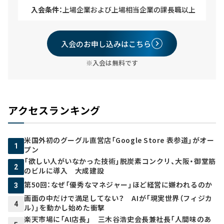
入会条件：
上場企業および上場相当企業の課長職以上
入会のお申し込みはこちら
※入会は無料です
アクセスランキング
米国外初のグーグル直営店「Google Store 表参道」がオー
1
プン
「欲しい人がいなかった技術」脱炭素コンクリ、大阪・御堂筋
2
のビルに導入 大成建設
第50回：なぜ「優秀なマネジャー」ほど経営に嫌われるのか
3
画面の中だけで満足してない？ AIが「現実世界（フィジカ
4
ル）」を動かし始めた衝撃
楽天市場に「AI店長」 三木谷浩史会長兼社長「人間味のあ