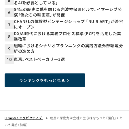
5
るAIを必要としている」
54年の歴史に幕を閉じる岩波神保町ビルで、イマーシブ公
6
演「僕たちの映画館」が開催
CHANELの体験型ビンテージショップ 「NUIR ART」が渋谷
7
にオープン
DX/AI時代における業務プロセス標準（PCF）を活用した業
8
務改革
組織におけるシナリオプランニングの実践方法――外部環境分
9
析の進め方
東京、ベストベーカリー3選
10
ランキングをもっと見る
ITmedia エグゼクティブ
成長の原動力は会社の生き様をもっと「面白」くと
いう発想（前編）