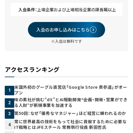
入会条件：
上場企業および上場相当企業の課長職以上
入会のお申し込みはこちら
※入会は無料です
アクセスランキング
米国外初のグーグル直営店「Google Store 表参道」がオー
1
プン
味の素社が挑む“dX”とAI駆動開発――“企画・開発・営業ができ
2
る人財”が新規事業を加速する
第50回：なぜ「優秀なマネジャー」ほど経営に嫌われるのか
3
常に世界最高の技術をもって社会に貢献するために必要な
4
IT戦略とは――JFEスチール 常務執行役員 新田哲氏