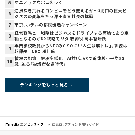
マニアックな北口を歩く
5
逆風吹き荒れるコンビニをどう変えるか～3兆円の巨大ビ
6
ジネスの変革を担う澤田貴司社長の挑戦
東京、ホテルの都民優遇キャンペーン
7
経営戦略とIT戦略はビジネスをドライブする両輪であり車
8
軸となるのがDX戦略――モリタ 取締役 岡本智浩氏
専門学校教員からNECのCISOに! 「人生は筋トレ」、訓練は
9
超難題 - NEC 淵上氏
被爆の記憶 継承多様化 AI対話、VRで追体験…平均86
10
歳、迫る「被爆者なき時代」
ランキングをもっと見る
ITmedia エグゼクティブ
西葛西、プチインド旅行ガイド