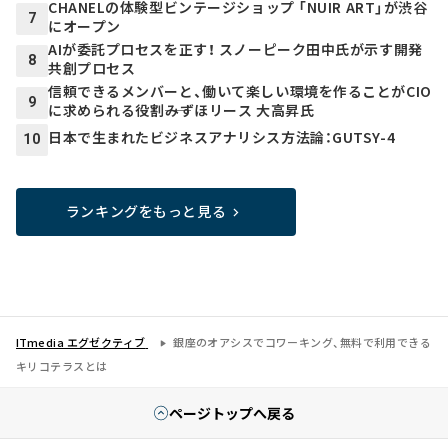
CHANELの体験型ビンテージショップ 「NUIR ART」が渋谷
7
にオープン
AIが委託プロセスを正す！ スノーピーク田中氏が示す開発
8
共創プロセス
信頼できるメンバーと、働いて楽しい環境を作ることがCIO
9
に求められる役割――みずほリース 大高昇氏
日本で生まれたビジネスアナリシス方法論：GUTSY-4
10
ランキングをもっと見る
ITmedia エグゼクティブ
銀座のオアシスでコワーキング、無料で利用できる
キリコテラスとは
ページトップへ戻る