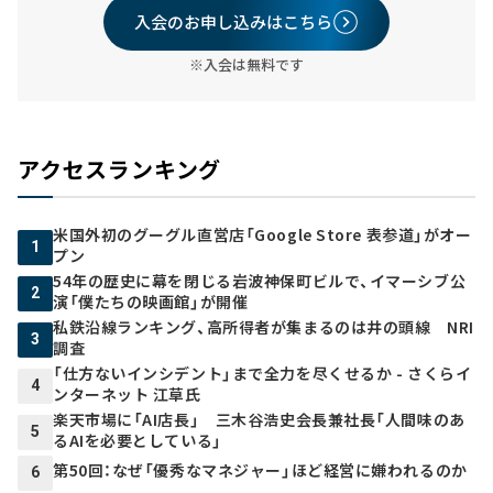
入会のお申し込みはこちら
※入会は無料です
アクセスランキング
米国外初のグーグル直営店「Google Store 表参道」がオー
1
プン
54年の歴史に幕を閉じる岩波神保町ビルで、イマーシブ公
2
演「僕たちの映画館」が開催
私鉄沿線ランキング、高所得者が集まるのは井の頭線 NRI
3
調査
「仕方ないインシデント」まで全力を尽くせるか - さくらイ
4
ンターネット 江草氏
楽天市場に「AI店長」 三木谷浩史会長兼社長「人間味のあ
5
るAIを必要としている」
第50回：なぜ「優秀なマネジャー」ほど経営に嫌われるのか
6