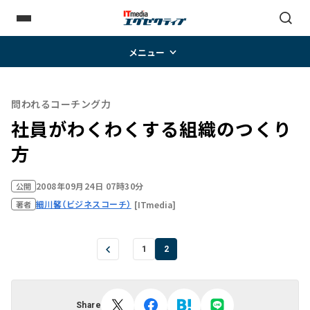
メニュー
問われるコーチング力
社員がわくわくする組織のつくり
方
2008年09月24日 07時30分
公開
細川馨（ビジネスコーチ）
[ITmedia]
著者
1
2
Share