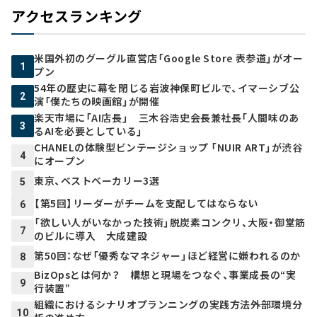
アクセスランキング
米国外初のグーグル直営店「Google Store 表参道」がオー
1
プン
54年の歴史に幕を閉じる岩波神保町ビルで、イマーシブ公
2
演「僕たちの映画館」が開催
楽天市場に「AI店長」 三木谷浩史会長兼社長「人間味のあ
3
るAIを必要としている」
CHANELの体験型ビンテージショップ 「NUIR ART」が渋谷
4
にオープン
東京、ベストベーカリー3選
5
【第5回】リーダーがチームを支配してはならない
6
「欲しい人がいなかった技術」脱炭素コンクリ、大阪・御堂筋
7
のビルに導入 大成建設
第50回：なぜ「優秀なマネジャー」ほど経営に嫌われるのか
8
BizOpsとは何か？ 構想と現場をつなぐ、事業成長の“実
9
行装置”
組織におけるシナリオプランニングの実践方法――外部環境分
10