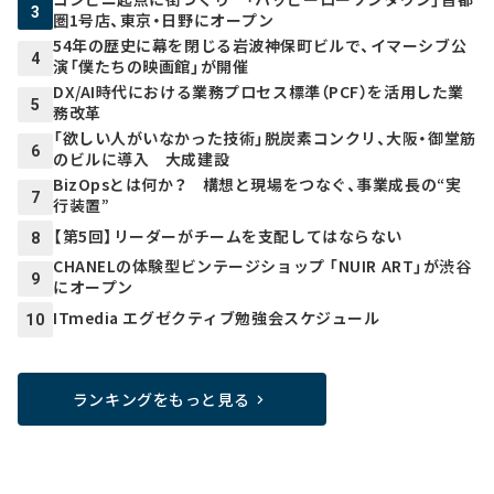
3
圏1号店、東京・日野にオープン
54年の歴史に幕を閉じる岩波神保町ビルで、イマーシブ公
4
演「僕たちの映画館」が開催
DX/AI時代における業務プロセス標準（PCF）を活用した業
5
務改革
「欲しい人がいなかった技術」脱炭素コンクリ、大阪・御堂筋
6
のビルに導入 大成建設
BizOpsとは何か？ 構想と現場をつなぐ、事業成長の“実
7
行装置”
【第5回】リーダーがチームを支配してはならない
8
CHANELの体験型ビンテージショップ 「NUIR ART」が渋谷
9
にオープン
ITmedia エグゼクティブ勉強会スケジュール
10
ランキングをもっと見る