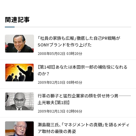
関連記事
「社員の家族も広報」――徹底した自己PR戦略が
SONYブランドを作り上げた
2008年05月02日 03時20分
【第14回】あなたは本田宗一郎の補佐役になれる
のか？
2009年02月10日 08時45分
行革の獅子と猛烈企業家の顔を併せ持つ男―――
土光敏夫【第1回】
2009年02月13日 02時06分
瀬島龍三氏、「マネジメントの真髄」を語る――メディ
ア取材の最後の勇姿