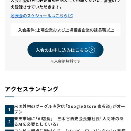
入会希望の方は必要事項を記入して申請ください。審査のう
え登録させていただきます。
勉強会のスケジュールはこちら
入会条件：
上場企業および上場相当企業の課長職以上
入会のお申し込みはこちら
※入会は無料です
アクセスランキング
米国外初のグーグル直営店「Google Store 表参道」がオー
1
プン
楽天市場に「AI店長」 三木谷浩史会長兼社長「人間味のあ
2
るAIを必要としている」
コンビニ起点に街づくり 「ハッピーローソンタウン」首都