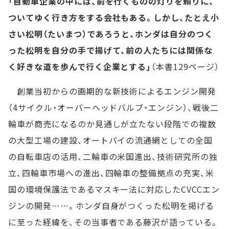
「自動車企業の中には、前を行くものの灯りを頼りに、
ついてゆく行き方をする会社もある。しかし、たとえ小
さい松明（たいまつ）であろうと、ホンダは自分のつく
った松明を自分の手で揚げて、前の人たちには関係な
く好きな道を歩んで行く企業とする」
（本書129ページ）
創業当初からの画期的な新技術によるエンジン開発
（4サイクル・オーバーヘッドバルブ・エンジン）、戦後二
輪車が商売になるのか見通しが立たない段階での複数
の大型工場の建設、オートバイの流通網としての全国
の自転車店の活用、二輪車の米国進出、技術研究所の独
立、四輪車市場への進出、四輪車の整備拠点の充実、米
国の環境保護法であるマスキー法に対応したCVCCエン
ジンの開発……。ホンダ自身がつくった松明を掲げる
に至った経緯を、その当事者である藤沢が語っている。