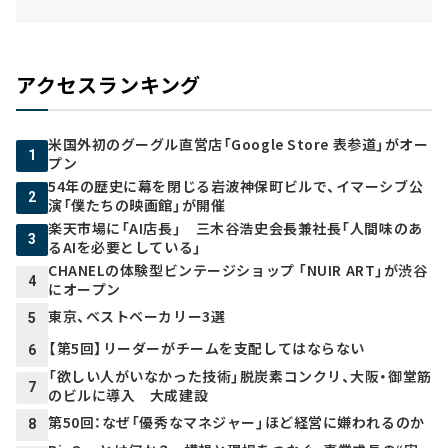
アクセスランキング
米国外初のグーグル直営店「Google Store 表参道」がオー
1
プン
54年の歴史に幕を閉じる岩波神保町ビルで、イマーシブ公
2
演「僕たちの映画館」が開催
楽天市場に「AI店長」 三木谷浩史会長兼社長「人間味のあ
3
るAIを必要としている」
CHANELの体験型ビンテージショップ 「NUIR ART」が渋谷
4
にオープン
東京、ベストベーカリー3選
5
【第5回】リーダーがチームを支配してはならない
6
「欲しい人がいなかった技術」脱炭素コンクリ、大阪・御堂筋
7
のビルに導入 大成建設
第50回：なぜ「優秀なマネジャー」ほど経営に嫌われるのか
8