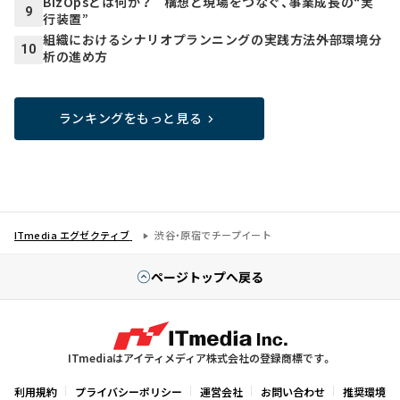
BizOpsとは何か？ 構想と現場をつなぐ、事業成長の“実
9
行装置”
組織におけるシナリオプランニングの実践方法――外部環境分
10
析の進め方
ランキングをもっと見る
ITmedia エグゼクティブ
渋谷・原宿でチープイート
ページトップへ戻る
ITmediaはアイティメディア株式会社の登録商標です。
利用規約
プライバシーポリシー
運営会社
お問い合わせ
推奨環境