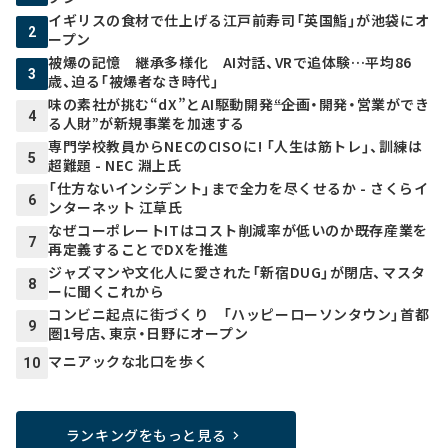
イギリスの食材で仕上げる江戸前寿司「英国鮨」が池袋にオ
2
ープン
被爆の記憶 継承多様化 AI対話、VRで追体験…平均86
3
歳、迫る「被爆者なき時代」
味の素社が挑む“dX”とAI駆動開発――“企画・開発・営業ができ
4
る人財”が新規事業を加速する
専門学校教員からNECのCISOに! 「人生は筋トレ」、訓練は
5
超難題 - NEC 淵上氏
「仕方ないインシデント」まで全力を尽くせるか - さくらイ
6
ンターネット 江草氏
なぜコーポレートITはコスト削減率が低いのか――既存産業を
7
再定義することでDXを推進
ジャズマンや文化人に愛された「新宿DUG」が閉店、マスタ
8
ーに聞くこれから
コンビニ起点に街づくり 「ハッピーローソンタウン」首都
9
圏1号店、東京・日野にオープン
マニアックな北口を歩く
10
ランキングをもっと見る