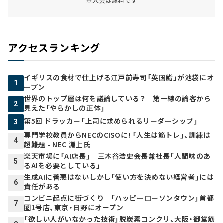
※入会は無料です
アクセスランキング
イギリスの食材で仕上げる江戸前寿司「英国鮨」が池袋にオ
1
ープン
世界のトップ層は何を議論している？ 第一線の論客から
2
見えた「やらかしの正体」
第5回 ドラッカー「上司に求められるリーダーシップ」
3
専門学校教員からNECのCISOに! 「人生は筋トレ」、訓練は
4
超難題 - NEC 淵上氏
楽天市場に「AI店長」 三木谷浩史会長兼社長「人間味のあ
5
るAIを必要としている」
生成AIに善悪はない――しかし「使い方を決めない経営者」には
6
責任がある
コンビニ起点に街づくり 「ハッピーローソンタウン」首都
7
圏1号店、東京・日野にオープン
「欲しい人がいなかった技術」脱炭素コンクリ、大阪・御堂筋