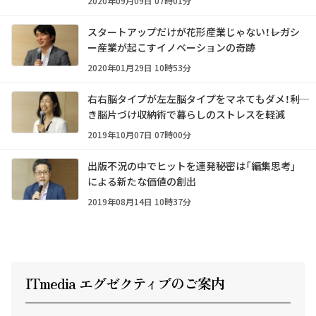
2020年09月09日 07時01分
スタートアップだけが花形産業じゃない！――レガシ
ー産業が起こすイノベーションの奇跡
2020年01月29日 10時53分
右右脳タイプが左左脳タイプをマネてもダメ！――利
き脳片づけ収納術で暮らしのストレスを軽減
2019年10月07日 07時00分
出版不況の中でヒットを連発――秘密は「編集思考」
による新たな価値の創出
2019年08月14日 10時37分
ITmedia エグゼクテ
ィ
ブのご案内