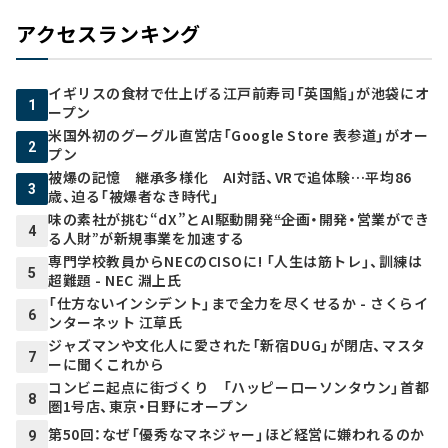
アクセスランキング
イギリスの食材で仕上げる江戸前寿司「英国鮨」が池袋にオ
1
ープン
米国外初のグーグル直営店「Google Store 表参道」がオー
2
プン
被爆の記憶 継承多様化 AI対話、VRで追体験…平均86
3
歳、迫る「被爆者なき時代」
味の素社が挑む“dX”とAI駆動開発――“企画・開発・営業ができ
4
る人財”が新規事業を加速する
専門学校教員からNECのCISOに! 「人生は筋トレ」、訓練は
5
超難題 - NEC 淵上氏
「仕方ないインシデント」まで全力を尽くせるか - さくらイ
6
ンターネット 江草氏
ジャズマンや文化人に愛された「新宿DUG」が閉店、マスタ
7
ーに聞くこれから
コンビニ起点に街づくり 「ハッピーローソンタウン」首都
8
圏1号店、東京・日野にオープン
第50回：なぜ「優秀なマネジャー」ほど経営に嫌われるのか
9