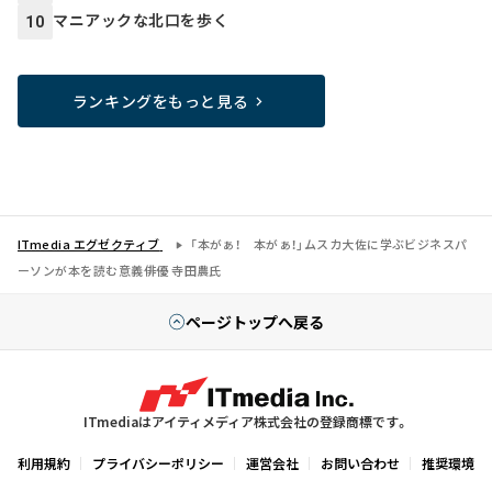
マニアックな北口を歩く
10
ランキングをもっと見る
ITmedia エグゼクティブ
「本がぁ！ 本がぁ！」ムスカ大佐に学ぶビジネスパ
ーソンが本を読む意義――俳優 寺田農氏
ページトップへ戻る
ITmediaはアイティメディア株式会社の登録商標です。
利用規約
プライバシーポリシー
運営会社
お問い合わせ
推奨環境