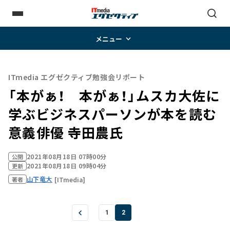
メニュー
ITmedia エグゼクティブ勉強会リポート
「本がぁ！ 本がぁ！」ムスカ大佐に
学ぶビジネスパーソンが本を読む
意義――俳優 寺田農氏
2021年08月18日 07時00分
公開
2021年08月18日 09時04分
更新
山下竜大
[ITmedia]
著者
1
2