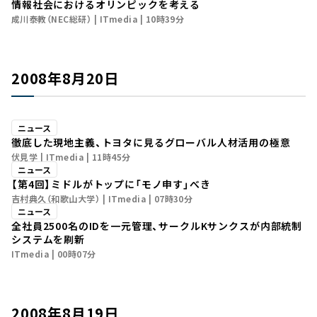
情報社会におけるオリンピックを考える
成川泰教（NEC総研）
ITmedia
10時39分
2008年8月20日
ニュース
徹底した現地主義、トヨタに見るグローバル人材活用の極意
伏見学
ITmedia
11時45分
ニュース
【第4回】ミドルがトップに「モノ申す」べき
吉村典久（和歌山大学）
ITmedia
07時30分
ニュース
全社員2500名のIDを一元管理、サークルKサンクスが内部統制
システムを刷新
ITmedia
00時07分
2008年8月19日