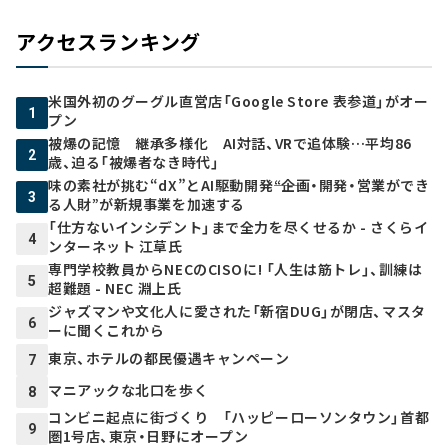
アクセスランキング
米国外初のグーグル直営店「Google Store 表参道」がオー
1
プン
被爆の記憶 継承多様化 AI対話、VRで追体験…平均86
2
歳、迫る「被爆者なき時代」
味の素社が挑む“dX”とAI駆動開発――“企画・開発・営業ができ
3
る人財”が新規事業を加速する
「仕方ないインシデント」まで全力を尽くせるか - さくらイ
4
ンターネット 江草氏
専門学校教員からNECのCISOに! 「人生は筋トレ」、訓練は
5
超難題 - NEC 淵上氏
ジャズマンや文化人に愛された「新宿DUG」が閉店、マスタ
6
ーに聞くこれから
東京、ホテルの都民優遇キャンペーン
7
マニアックな北口を歩く
8
コンビニ起点に街づくり 「ハッピーローソンタウン」首都
9
圏1号店、東京・日野にオープン