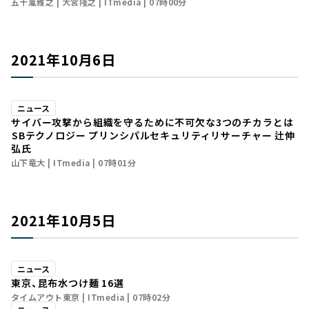
五十嵐雅之
大宮隆之
ITmedia
07時00分
2021年10月6日
ニュース
サイバー攻撃から組織を守るために不可欠な3つのチカラとは
――SBテクノロジー プリンシパルセキュリティリサーチャー 辻伸
弘氏
山下竜大
ITmedia
07時01分
2021年10月5日
ニュース
東京、昆布水つけ麺 16選
タイムアウト東京
ITmedia
07時02分