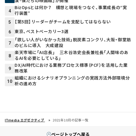
演「僕たちの映画館」が開催
BizOpsとは何か？ 構想と現場をつなぐ、事業成長の“実
4
行装置”
【第5回】リーダーがチームを支配してはならない
5
東京、ベストベーカリー3選
6
「欲しい人がいなかった技術」脱炭素コンクリ、大阪・御堂筋
7
のビルに導入 大成建設
楽天市場に「AI店長」 三木谷浩史会長兼社長「人間味のあ
8
るAIを必要としている」
DX/AI時代における業務プロセス標準（PCF）を活用した業
9
務改革
組織におけるシナリオプランニングの実践方法――外部環境分
10
析の進め方
ITmedia エグゼクティブ
2021年10月の記事一覧
ページトップへ戻る