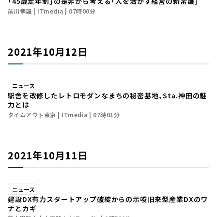
「45歳定年制」の是非から考える「人を活かす経営の新常識」
前川孝雄
ITmedia
07時00分
2021年10月12日
ニュース
駅舎を改修したレトロモダンなまちの秘密基地、Sta.神田の魅
力とは
タイムアウト東京
ITmedia
07時01分
2021年10月11日
ニュース
建設DX有力スタートアップ破綻からの示唆――旧来型産業DXのワ
ナとカギ