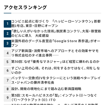
アクセスランキング
コンビニ起点に街づくり 「ハッピーローソンタウン」首都
1
圏1号店、東京・日野にオープン
「欲しい人がいなかった技術」脱炭素コンクリ、大阪・御堂筋
2
のビルに導入 大成建設
米国外初のグーグル直営店「Google Store 表参道」がオー
3
プン
アジア新興国・消費市場へのアプローチとその効果――ヤマモ
4
リ株式会社のタイ進出事例――
第50回：なぜ「優秀なマネジャー」ほど経営に嫌われるのか
5
すごい上司の心得。それは、何をするかではなく、何をしな
6
いのか
バッテリー交換式EVをタクシーにという挑戦――ベタープレイ
7
ス・ジャパンの藤井清孝社長
設計、開発の現地化にまで踏み込む新興国戦略
8
第5回：スモールハピネスの「型」：インプット（I）～つなぐ
9
（T）～アウトプット（O）: ITO
TikTokがAI動画の検出強化 ハーランド選手の人気動画