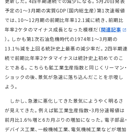
更新した。4四半期連続での減少になる。5月20日発表
予定の1～3月期の実質GDP（国内総生産）第1次速報値
では、10～12月期の前期比年率12.1減に続き、前期比
年率2ケタのマイナス成長となった模様だ（
関連記事
）。しかも第1次石油危機時代の1974年1～3月期の
13.1％減を上回る統計史上最悪の減少率だ。2四半期連
続で前期比年率2ケタマイナスは統計史上初めてのこ
とである。こちらも鉱工業生産指数と同じくリーマン・
ショックの後、景気が急速に落ち込んだことを示唆し
よう。
しかし、急激に悪化してきた景気にようやく明るさ
が見えてきた。例えば鉱工業生産指数・3月分速報値は
前月比1.6％増と6カ月ぶりの増加になった。電子部品・
デバイス工業、一般機械工業、電気機械工業などが増加