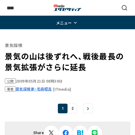
メニュー
景気探検
景気の山は後ずれへ、戦後最長の
景気拡張がさらに延長
2009年05月21日 08時30分
公開
景気探検家・宅森昭吉
[ITmedia]
著者
1
2
Share