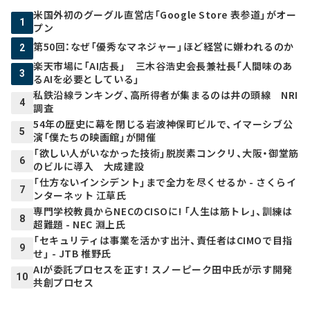
米国外初のグーグル直営店「Google Store 表参道」がオー
1
プン
第50回：なぜ「優秀なマネジャー」ほど経営に嫌われるのか
2
楽天市場に「AI店長」 三木谷浩史会長兼社長「人間味のあ
3
るAIを必要としている」
私鉄沿線ランキング、高所得者が集まるのは井の頭線 NRI
4
調査
54年の歴史に幕を閉じる岩波神保町ビルで、イマーシブ公
5
演「僕たちの映画館」が開催
「欲しい人がいなかった技術」脱炭素コンクリ、大阪・御堂筋
6
のビルに導入 大成建設
「仕方ないインシデント」まで全力を尽くせるか - さくらイ
7
ンターネット 江草氏
専門学校教員からNECのCISOに! 「人生は筋トレ」、訓練は
8
超難題 - NEC 淵上氏
「セキュリティは事業を活かす出汁、責任者はCIMOで目指
9
せ」 - JTB 椎野氏
AIが委託プロセスを正す！ スノーピーク田中氏が示す開発
10
共創プロセス