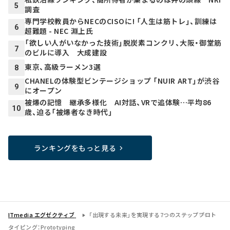
5
調査
専門学校教員からNECのCISOに! 「人生は筋トレ」、訓練は
6
超難題 - NEC 淵上氏
「欲しい人がいなかった技術」脱炭素コンクリ、大阪・御堂筋
7
のビルに導入 大成建設
東京、高級ラーメン3選
8
CHANELの体験型ビンテージショップ 「NUIR ART」が渋谷
9
にオープン
被爆の記憶 継承多様化 AI対話、VRで追体験…平均86
10
歳、迫る「被爆者なき時代」
ランキングをもっと見る
ITmedia エグゼクティブ
「出現する未来」を実現する7つのステップ――プロト
タイピング：Prototyping