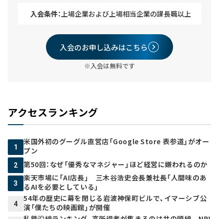
入会条件：
上場企業および上場相当企業の課長職以上
入会のお申し込みはこちら
※入会は無料です
アクセスランキング
米国外初のグーグル直営店「Google Store 表参道」がオー
1
プン
第50回：なぜ「優秀なマネジャー」ほど経営に嫌われるのか
2
楽天市場に「AI店長」 三木谷浩史会長兼社長「人間味のあ
3
るAIを必要としている」
54年の歴史に幕を閉じる岩波神保町ビルで、イマーシブ公
4
演「僕たちの映画館」が開催
私鉄沿線ランキング、高所得者が集まるのは井の頭線 NRI