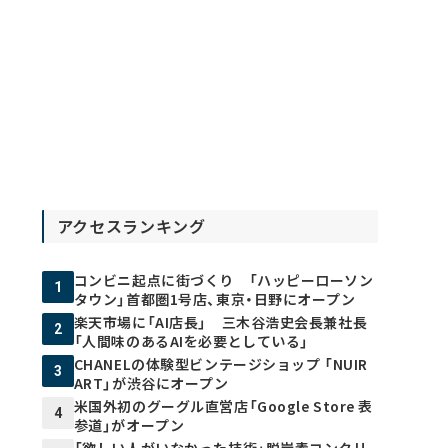
アクセスランキング
コンビニ起点に街づくり 「ハッピーローソン
1
タウン」首都圏1号店、東京・日野にオープン
楽天市場に「AI店長」 三木谷浩史会長兼社長
2
「人間味のあるAIを必要としている」
CHANELの体験型ビンテージショップ 「NUIR
3
ART」が渋谷にオープン
米国外初のグーグル直営店「Google Store 表
4
参道」がオープン