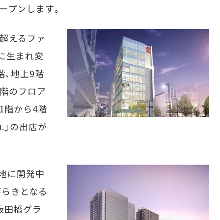
ープンします。
超えるファ
春に生まれ変
階、地上9階
1階のフロア
1階から4階
u.」の出店が
地に開発中
びらきとなる
飯田橋グラ