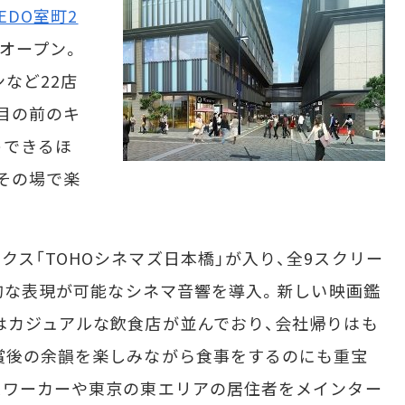
REDO室町2
日オープン。
など22店
目の前のキ
トできるほ
その場で楽
ス「TOHOシネマズ日本橋」が入り、全9スクリー
元的な表現が可能なシネマ音響を導入。新しい映画鑑
はカジュアルな飲食店が並んでおり、会社帰りはも
賞後の余韻を楽しみながら食事をするのにも重宝
スワーカーや東京の東エリアの居住者をメインター