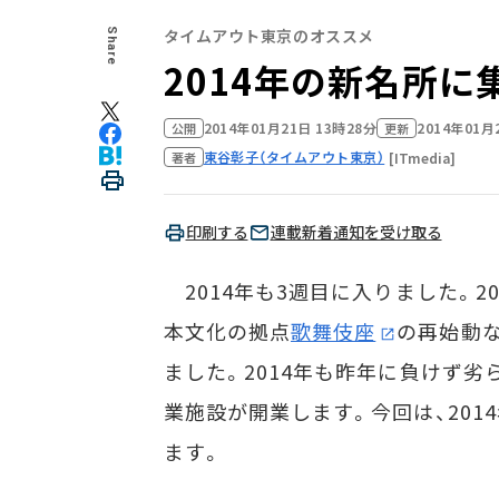
タイムアウト東京のオススメ
Share
2014年の新名所に
2014年01月21日 13時28分
2014年01月
公開
更新
東谷彰子（タイムアウト東京）
[ITmedia]
著者
印刷する
連載新着通知を受け取る
2014年も3週目に入りました。2
本文化の拠点
歌舞伎座
の再始動
ました。2014年も昨年に負けず
業施設が開業します。今回は、20
ます。