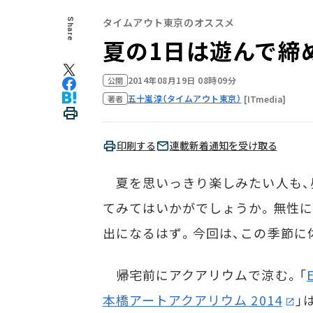
タイムアウト東京のオススメ
Share
夏の1日は遊んで締
2014年08月19日 08時09分
公開
五十嵐淳（タイムアウト東京）
[ITmedia]
著者
印刷する
連載新着通知を受け取る
夏を思いっきり楽しみたい人も、
てみてはいかがでしょうか。無性に
出になるはず。今回は、この季節に
帰宅前にアクアリウムで涼む。「
本橋アートアクアリウム 2014
」