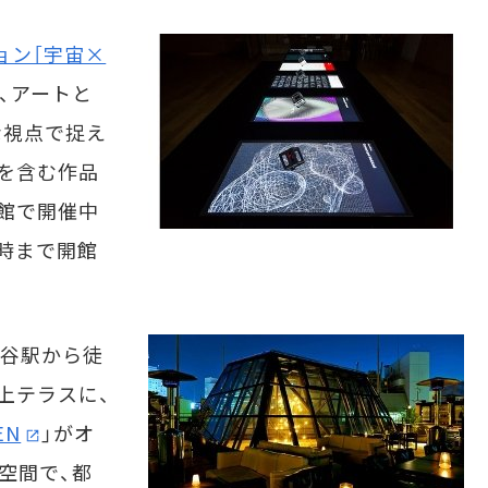
ョン［宇宙×
、アートと
な視点で捉え
を含む作品
館で開催中
1時まで開館
谷駅から徒
上テラスに、
EN
」がオ
空間で、都