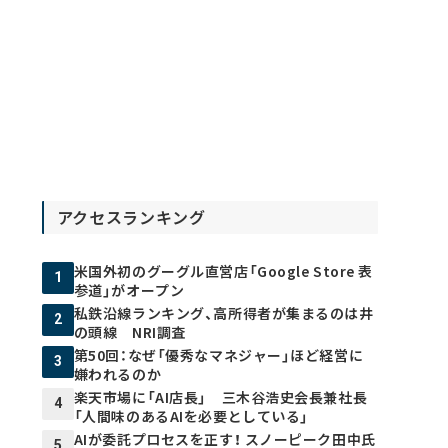
アクセスランキング
米国外初のグーグル直営店「Google Store 表
1
参道」がオープン
私鉄沿線ランキング、高所得者が集まるのは井
2
の頭線 NRI調査
第50回：なぜ「優秀なマネジャー」ほど経営に
3
嫌われるのか
楽天市場に「AI店長」 三木谷浩史会長兼社長
4
「人間味のあるAIを必要としている」
AIが委託プロセスを正す！ スノーピーク田中氏
5