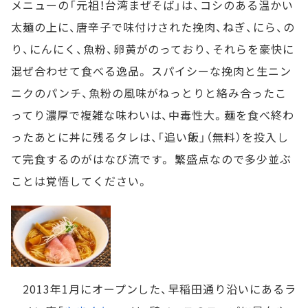
メニューの「元祖！台湾まぜそば」は、コシのある温かい
太麺の上に、唐辛子で味付けされた挽肉、ねぎ、にら、の
り、にんにく、魚粉、卵黄がのっており、それらを豪快に
混ぜ合わせて食べる逸品。 スパイシーな挽肉と生ニン
ニクのパンチ、魚粉の風味がねっとりと絡み合ったこ
ってり濃厚で複雑な味わいは、中毒性大。麺を食べ終わ
ったあとに丼に残るタレは、「追い飯」（無料）を投入し
て完食するのがはなび流です。 繁盛点なので多少並ぶ
ことは覚悟してください。
2013年1月にオープンした、早稲田通り沿いにあるラ