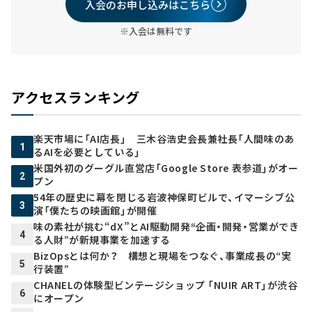
入会のお申し込みはこちら
※入会は無料です
アクセスランキング
楽天市場に「AI店長」 三木谷浩史会長兼社長「人間味のあ
1
るAIを必要としている」
米国外初のグーグル直営店「Google Store 表参道」がオー
2
プン
54年の歴史に幕を閉じる岩波神保町ビルで、イマーシブ公
3
演「僕たちの映画館」が開催
味の素社が挑む“dX”とAI駆動開発――“企画・開発・営業ができ
4
る人財”が新規事業を加速する
BizOpsとは何か？ 構想と現場をつなぐ、事業成長の“実
5
行装置”
CHANELの体験型ビンテージショップ 「NUIR ART」が渋谷
6
にオープン