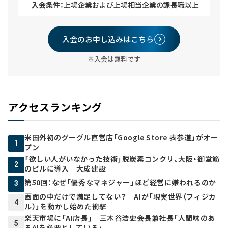
入会条件：
上場企業および上場相当企業の課長職以上
入会のお申し込みはこちら
※入会は無料です
アクセスランキング
米国外初のグーグル直営店「Google Store 表参道」がオー
1
プン
「欲しい人がいなかった技術」脱炭素コンクリ、大阪・御堂筋
2
のビルに導入 大成建設
第50回：なぜ「優秀なマネジャー」ほど経営に嫌われるのか
3
画面の中だけで満足してない？ AIが「現実世界（フィジカ
4
ル）」を動かし始めた衝撃
楽天市場に「AI店長」 三木谷浩史会長兼社長「人間味のあ
5
るAIを必要としている」