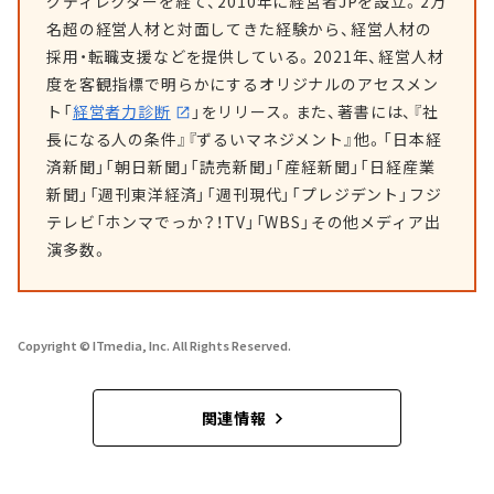
グディレクターを経て、2010年に経営者JPを設立。2万
名超の経営人材と対面してきた経験から、経営人材の
採用・転職支援などを提供している。2021年、経営人材
度を客観指標で明らかにするオリジナルのアセスメン
ト「
経営者力診断
」をリリース。また、著書には、『社
長になる人の条件』『ずるいマネジメント』他。「日本経
済新聞」「朝日新聞」「読売新聞」「産経新聞」「日経産業
新聞」「週刊東洋経済」「週刊現代」「プレジデント」フジ
テレビ「ホンマでっか？！TV」「WBS」その他メディア出
演多数。
Copyright © ITmedia, Inc. All Rights Reserved.
関連情報