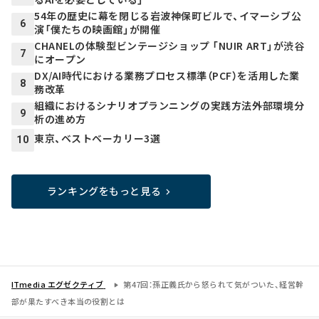
54年の歴史に幕を閉じる岩波神保町ビルで、イマーシブ公
6
演「僕たちの映画館」が開催
CHANELの体験型ビンテージショップ 「NUIR ART」が渋谷
7
にオープン
DX/AI時代における業務プロセス標準（PCF）を活用した業
8
務改革
組織におけるシナリオプランニングの実践方法――外部環境分
9
析の進め方
東京、ベストベーカリー3選
10
ランキングをもっと見る
ITmedia エグゼクティブ
第47回：孫正義氏から怒られて気がついた、経営幹
部が果たすべき本当の役割とは