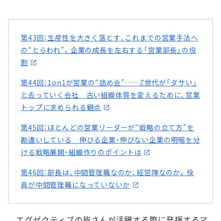
第43回：生産性を大きく落とす、これまでの営業手法へ
の“とらわれ”。企業の成長を左右する「営業部長」の役
割
第44回：1on1が営業の“詰め会”……Z世代が「ダサい」
と去っていく会社 古い組織体質を変えるために、営業
トップに求められる観点
第45回：ほとんどの営業リーダーが“戦略の立て方”を
勘違いしている 伸びる企業・伸びない企業の明暗を分
ける戦略展開・組織作りのポイントは
第46回：部長は、中間管理職なのか、経営陣なのか。役
員が中間管理職になっていないか
エグゼクティブの皆さんが活躍する際に発揮するマ