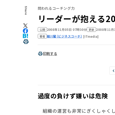
問われるコーチング力
Share
リーダーが抱える2
2008年11月05日 07時30分
2008年11月
公開
更新
細川馨（ビジネスコーチ）
[ITmedia]
著者
印刷する
過度の負けず嫌いは危険
組織の運営も非常にぎくしゃくし