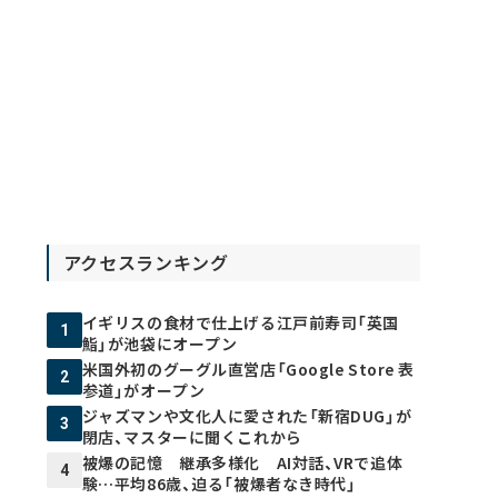
アクセスランキング
イギリスの食材で仕上げる江戸前寿司「英国
1
鮨」が池袋にオープン
米国外初のグーグル直営店「Google Store 表
2
参道」がオープン
ジャズマンや文化人に愛された「新宿DUG」が
3
閉店、マスターに聞くこれから
被爆の記憶 継承多様化 AI対話、VRで追体
4
験…平均86歳、迫る「被爆者なき時代」